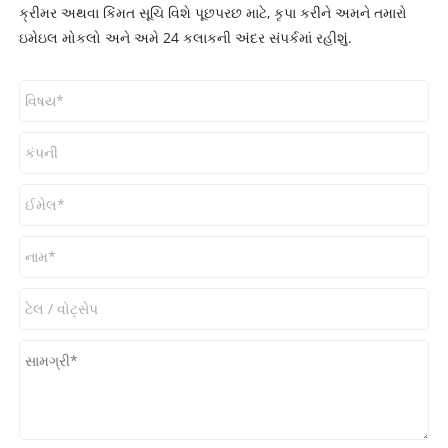
ક્રીમર અથવા કિંમત સૂચિ વિશે પૂછપરછ માટે, કૃપા કરીને અમને તમારો
ઇમેઇલ મોકલો અને અમે 24 કલાકની અંદર સંપર્કમાં રહીશું.