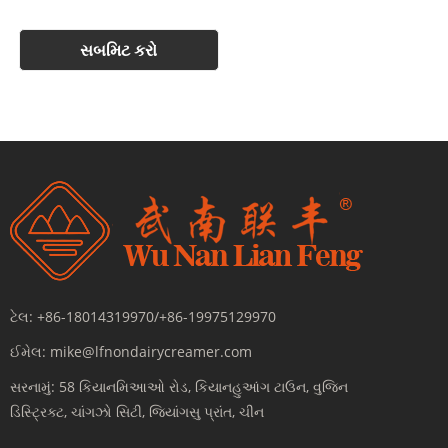
ટેલ:
+86-18014319970/+86-19975129970
ઈમેલ:
mike@lfnondairycreamer.com
સરનામું:
58 કિયાનમિઆઓ રોડ, કિયાનહુઆંગ ટાઉન, વુજિન
ડિસ્ટ્રિક્ટ, ચાંગઝો સિટી, જિયાંગસુ પ્રાંત, ચીન