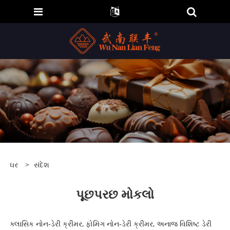
ઘર
>
સંદેશ
પૂછપરછ મોકલો
ક્લાસિક નોન-ડેરી ક્રીમર, ફોમિંગ નોન-ડેરી ક્રીમર, અનાજ વિશિષ્ટ ડેરી