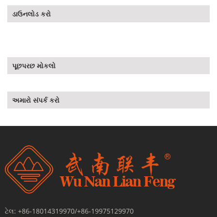
ડાઉનલોડ કરો
પૂછપરછ મોકલો
અમારો સંપર્ક કરો
ટેલ:
+86-18014319970/+86-19975129970