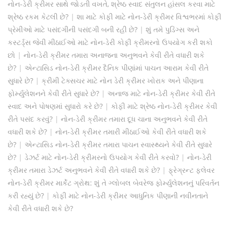
નોન-ડેરી ક્રીમર સાથે જોડતી વખતે, શ્રેષ્ઠ સ્વાદ સંતુલન હાંસલ કરવા માટે
શ્રેષ્ઠ રકમ કેટલી છે?
|
શા માટે કોફી માટે નોન-ડેરી ક્રીમર વિશ્વભરમાં કોફી
પ્રેમીઓ માટે પસંદગીની પસંદગી બની રહી છે?
|
શું તમે પુડિંગ્સ અને
કસ્ટર્ડ્સ જેવી મીઠાઈઓ માટે નોન-ડેરી કોફી ક્રીમરનો ઉપયોગ કરી શકો
છો
|
નોન-ડેરી ક્રીમર તમારા અનાજના અનુભવને કેવી રીતે વધારી શકે
છે?
|
એન્ટાસિડ નોન-ડેરી ક્રીમર દૈનિક પીણાંમાં પાચન આરામ કેવી રીતે
સુધારે છે?
|
ક્રીમી ટેક્સચર માટે નોન ડેરી ક્રીમર ખોરાક અને પીણાના
ફોર્મ્યુલેશનને કેવી રીતે સુધારે છે?
|
અનાજ માટે નોન-ડેરી ક્રીમર કેવી રીતે
સ્વાદ અને પોષણમાં સુધારો કરે છે?
|
કોફી માટે શ્રેષ્ઠ નોન-ડેરી ક્રીમર કેવી
રીતે પસંદ કરવું?
|
નોન-ડેરી ક્રીમર તમારા દૂધ ચાના અનુભવને કેવી રીતે
વધારી શકે છે?
|
નોન-ડેરી ક્રીમર તમારી મીઠાઈઓ કેવી રીતે વધારી શકે
છે?
|
એન્ટાસિડ નોન-ડેરી ક્રીમર તમારા પાચન સ્વાસ્થ્યને કેવી રીતે સુધારે
છે?
|
ડેઝર્ટ માટે નોન-ડેરી ક્રીમરનો ઉપયોગ કેવી રીતે કરવો?
|
નોન-ડેરી
ક્રીમર તમારા ડેઝર્ટ અનુભવને કેવી રીતે વધારી શકે છે?
|
ફ્રેગ્રન્ટ ફ્લેવર
નોન-ડેરી ક્રીમર માર્કેટ ગ્રોથ: શું તે ગ્લોબલ બેવરેજ ફોર્મ્યુલેશનનું પરિવર્તન
કરી રહ્યું છે?
|
કોફી માટે નોન-ડેરી ક્રીમર આધુનિક પીણાની નવીનતાને
કેવી રીતે વધારી શકે છે?