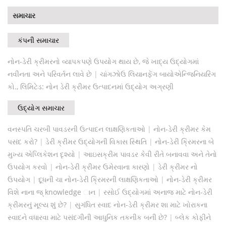
સમાચાર
કંપની સમાચાર
નોન-ડેરી ક્રીમરનો વ્યાપકપણે ઉપયોગ થાય છે, જે ખાદ્ય ઉદ્યોગમાં
નવીનતા અને પરિવર્તન લાવે છે
|
ચાંગઝોઉ લિયાનફેંગ બાયોએન્જિનિયરિંગ
કો., લિમિટેડ: નોન ડેરી ક્રીમર ઉત્પાદનમાં ઉદ્યોગ અગ્રણી
ઉદ્યોગ સમાચાર
વનસ્પતિ ચરબી પાવડરની ઉત્પાદન લાક્ષણિકતાઓ
|
નોન-ડેરી ક્રીમર કેમ
પસંદ કરો?
|
ડેરી ક્રીમર ઉદ્યોગની વિકાસ સ્થિતિ
|
નોન-ડેરી ક્રિમરના બે
મુખ્ય એપ્લિકેશન દૃશ્યો
|
આઇસક્રીમ પાવડર કેવી રીતે બનાવવા અને તેનો
ઉપયોગ કરવો
|
નોન-ડેરી ક્રીમર ઉમેરવાના કારણો
|
ડેરી ક્રીમર નો
ઉપયોગ
|
દૂધની ચા નોન-ડેરી ક્રિમરની લાક્ષણિકતાઓ
|
નોન-ડેરી ક્રીમર
વિશે નાના જ્ knowledge ાન
|
રસોઈ ઉદ્યોગમાં અનાજ માટે નોન-ડેરી
ક્રીમરનું મૂલ્ય શું છે?
|
સુગંધિત સ્વાદ નોન-ડેરી ક્રીમર શા માટે ખોરાકના
સ્વાદને વધારવા માટે પસંદગીની આધુનિક તકનીક બની છે?
|
બ્લેક કોફીને