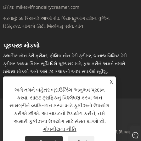
ઈમેલ:
mike@lfnondairycreamer.com
સરનામું:
58 કિયાનમિઆઓ રોડ, કિયાનહુઆંગ ટાઉન, વુજિન
ડિસ્ટ્રિક્ટ, ચાંગઝો સિટી, જિયાંગસુ પ્રાંત, ચીન
પૂછપરછ મોકલો
ક્લાસિક નોન-ડેરી ક્રીમર, ફોમિંગ નોન-ડેરી ક્રીમર, અનાજ વિશિષ્ટ ડેરી
ક્રીમર અથવા કિંમત સૂચિ વિશે પૂછપરછ માટે, કૃપા કરીને અમને તમારો
ઇમેઇલ મોકલો અને અમે 24 કલાકની અંદર સંપર્કમાં રહીશું.
X
હવે પૂછપરછ
અમે તમને બહેતર બ્રાઉઝિંગ અનુભવ પ્રદાન
કરવા, સાઇટ ટ્રાફિકનું વિશ્લેષણ કરવા અને
સામગ્રીને વ્યક્તિગત કરવા માટે કૂકીઝનો ઉપયોગ
કરીએ છીએ. આ સાઇટનો ઉપયોગ કરીને, તમે
Links
Sitemap
RSS
XML
ગોપનીયતા નીતિ
અમારી કૂકીઝના ઉપયોગ માટે સંમત થાઓ છો.
ગોપનીયતા નીતિ
ક Copyright પિરાઇટ 24 2024 ચાંગઝો લિયાનફેંગ બાયોએન્જિનિયરિંગ કું. લિ. બધા હક
અનામત છે.